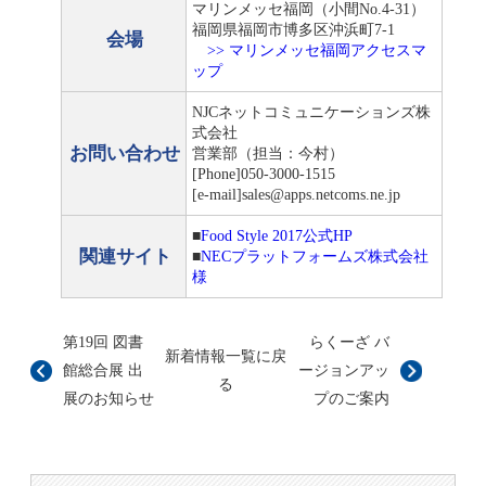
マリンメッセ福岡（小間No.4-31）
福岡県福岡市博多区沖浜町7-1
会場
>> マリンメッセ福岡アクセスマ
ップ
NJCネットコミュニケーションズ株
式会社
お問い合わせ
営業部（担当：今村）
[Phone]050-3000-1515
[e-mail]sales@apps.netcoms.ne.jp
■
Food Style 2017公式HP
関連サイト
■
NECプラットフォームズ株式会社
様
第19回 図書
らくーざ バ
新着情報一覧に戻
館総合展 出
ージョンアッ
る
展のお知らせ
プのご案内